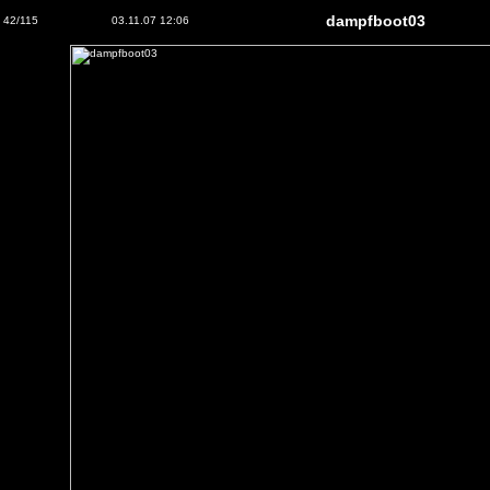
dampfboot03
42/115
03.11.07 12:06