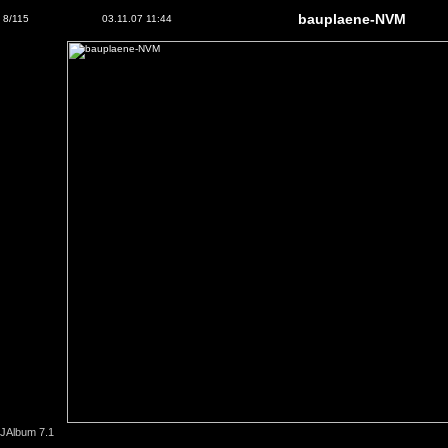
bauplaene-NVM
8/115
03.11.07 11:44
JAlbum 7.1